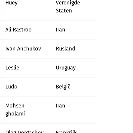
Huey
Verenigde
Staten
Ali Rastroo
Iran
Ivan Anchukov
Rusland
Leslie
Uruguay
Ludo
België
Mohsen
Iran
gholami
Oleg Dergachov
Frankrijk