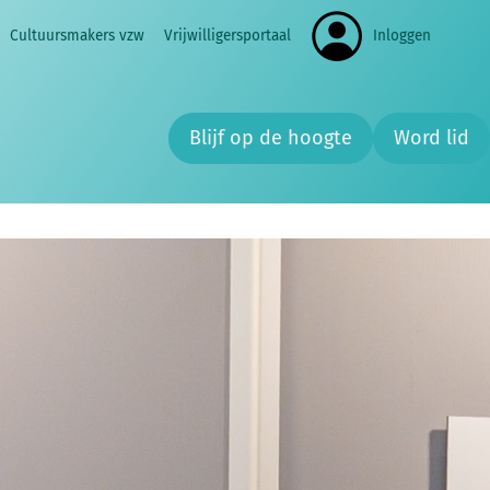
Cultuursmakers vzw
Vrijwilligersportaal
Inloggen
Zoe
thema ‘Elke waterdruppel telt!’. De wedstrijd
de landen.
Blijf op de hoogte
Word lid