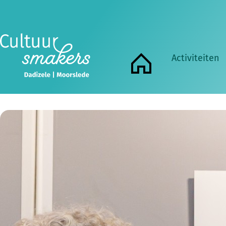
Wi
Cultuursmakers vzw organiseerde vorig jaar opnieuw e
Activiteiten
was een groot suc
Home