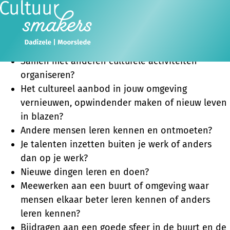
Zin om het culturele leven in je buurt meer smaak te
geven?
Ope
Zoeken
Wil jij ...
men
Samen met anderen culturele activiteiten
organiseren?
Het cultureel aanbod in jouw omgeving
vernieuwen, opwindender maken of nieuw leven
in blazen?
Andere mensen leren kennen en ontmoeten?
Je talenten inzetten buiten je werk of anders
dan op je werk?
Nieuwe dingen leren en doen?
Meewerken aan een buurt of omgeving waar
mensen elkaar beter leren kennen of anders
leren kennen?
Bijdragen aan een goede sfeer in de buurt en de