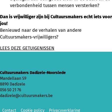
verbondenheid tussen mensen versterken?
Dan is vrijwilliger zijn bij Cultuursmakers echt iets voor
jou!
Benieuwd naar de verhalen van andere
Cultuursmakers-vrijwilligers?
LEES DEZE GETUIGENISSEN
Cultuursmakers Dadizele-Moorslede
Mandellaan 59
8890 Dadizele
056 50 21 76
dadizele@cultuursmakers.be
Contact
Cookie policy
Privacyverklaring